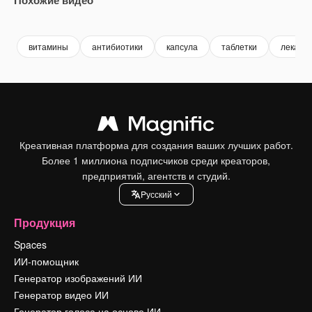
Premium
Premium
Premium
Premium
витамины
антибиотики
капсула
таблетки
лекарс
Креативная платформа для создания ваших лучших работ.
Более 1 миллиона подписчиков среди креаторов,
предприятий, агентств и студий.
Pусский
Продукция
Spaces
ИИ-помощник
Генератор изображений ИИ
Генератор видео ИИ
Генератор голоса на основе ИИ