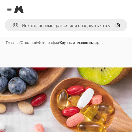
Magnific
Close menu
Поиск 
Главная
/
Стоковый
/
Фотографии
/
Крупным планом выстр…