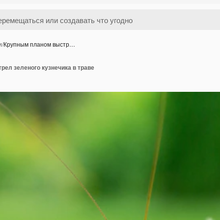
и
/
Крупным планом выстр…
рел зеленого кузнечика в траве