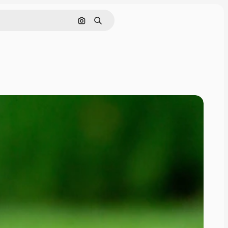
Поиск по изображению
Поиск