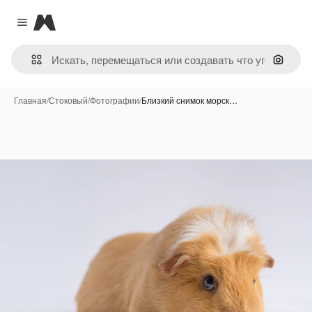
Magnific
Close menu
Поиск 
Главная
/
Стоковый
/
Фотографии
/
Близкий снимок морск…