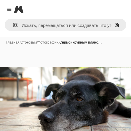
Magnific
Close menu
Поиск 
Главная
/
Стоковый
/
Фотографии
/
Снимок крупным плано…