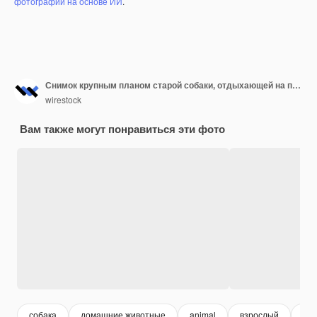
фотографий на основе ИИ
.
Снимок крупным планом старой собаки, отдыхающей на плиточной поверхности
wirestock
Вам также могут понравиться эти фото
собака
домашние животные
animal
взрослый
ст