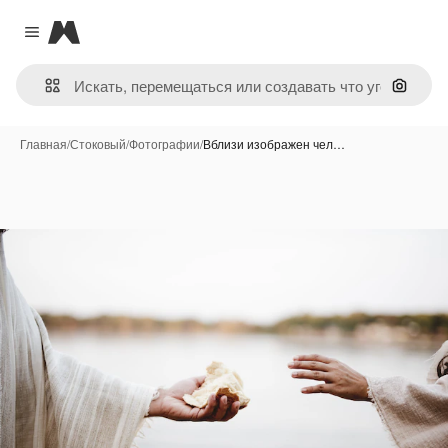
Magnific
Close menu
Поиск 
Главная
/
Стоковый
/
Фотографии
/
Вблизи изображен чел…