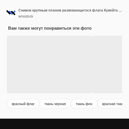
Снимок крупным планом развевающегося флага Кувейта с интересными текстурами
wirestock
Вам также могут понравиться эти фото
красный флаг
ткань черная
ткань фон
красная ткань