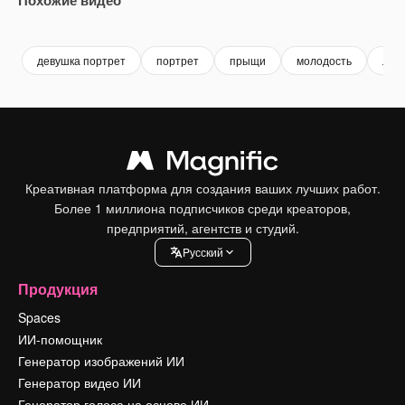
Premium
Premium
Premium
Premium
девушка портрет
портрет
прыщи
молодость
лиц
Креативная платформа для создания ваших лучших работ.
Более 1 миллиона подписчиков среди креаторов,
предприятий, агентств и студий.
Pусский
Продукция
Spaces
ИИ-помощник
Генератор изображений ИИ
Генератор видео ИИ
Генератор голоса на основе ИИ