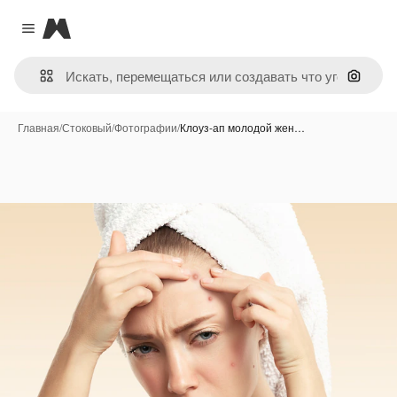
Magnific
Close menu
Поиск 
Главная
/
Стоковый
/
Фотографии
/
Клоуз-ап молодой жен…