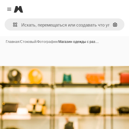
Magnific
Close menu
Поиск 
Главная
/
Стоковый
/
Фотографии
/
Магазин одежды с раз…