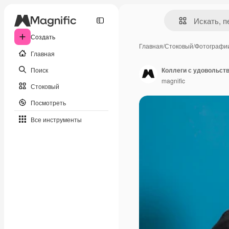
Создать
Главная
/
Стоковый
/
Фотографи
Главная
Поиск
Коллеги с удовольст
magnific
Стоковый
Посмотреть
Все инструменты