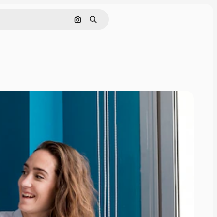
Поиск по изображению
Поиск