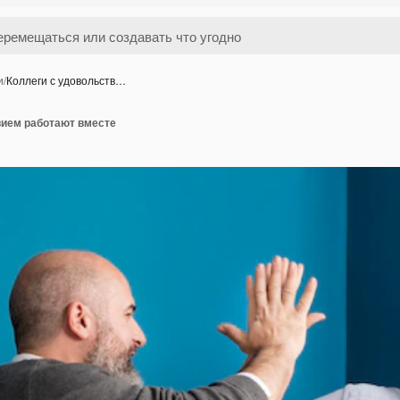
и
/
Коллеги с удовольств…
вием работают вместе