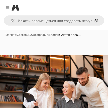
Magnific
Close menu
Поиск 
Главная
/
Стоковый
/
Фотографии
/
Коллеги учатся в биб…