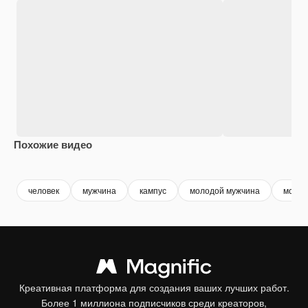
Похожие видео
Premium
Premium
Premium
Premium
человек
мужчина
кампус
молодой мужчина
молод
Креативная платформа для создания ваших лучших работ.
Более 1 миллиона подписчиков среди креаторов,