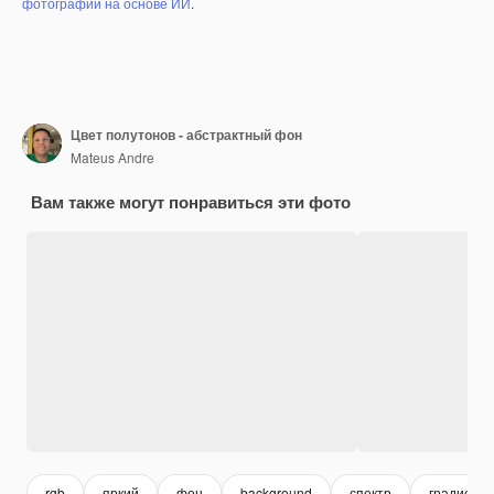
фотографий на основе ИИ
.
Цвет полутонов - абстрактный фон
Mateus Andre
Вам также могут понравиться эти фото
rgb
яркий
фон
background
спектр
градиент