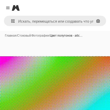
Magnific
Close menu
Поиск 
Главная
/
Стоковый
/
Фотографии
/
Цвет полутонов - абс…