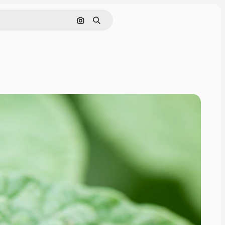
Поиск по изображению
Поиск