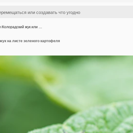
и
/
Колорадский жук или …
жук на листе зеленого картофеля