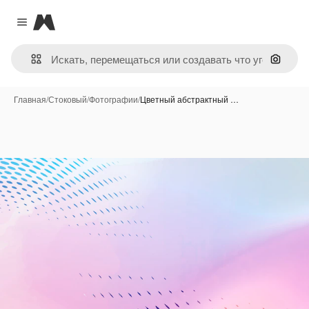
Magnific
Close menu
Поиск 
Главная
/
Стоковый
/
Фотографии
/
Цветный абстрактный …