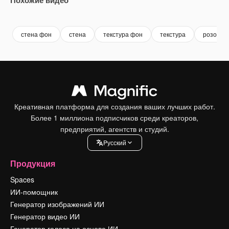
Premium
Premium
стена фон
стена
текстура фон
текстура
розовая 
Креативная платформа для создания ваших лучших работ.
Более 1 миллиона подписчиков среди креаторов,
предприятий, агентств и студий.
Pусский
Продукция
Spaces
ИИ-помощник
Генератор изображений ИИ
Генератор видео ИИ
Генератор голоса на основе ИИ