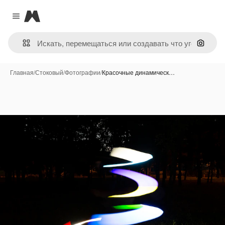
Magnific
Close menu
Поиск 
Главная
/
Стоковый
/
Фотографии
/
Красочные динамическ…