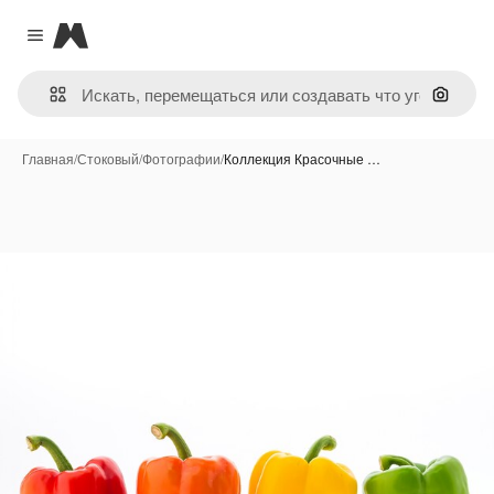
Magnific
Close menu
Поиск 
Главная
/
Стоковый
/
Фотографии
/
Коллекция Красочные …