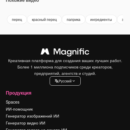
Premium
Premium
Premium
Premium
перец
красный перец
паприка
ингредиенты
здор
Креативная платформа для создания ваших лучших работ.
Более 1 миллиона подписчиков среди креаторов,
предприятий, агентств и студий.
Pусский
Продукция
Spaces
ИИ-помощник
Генератор изображений ИИ
Генератор видео ИИ
Генератор голоса на основе ИИ