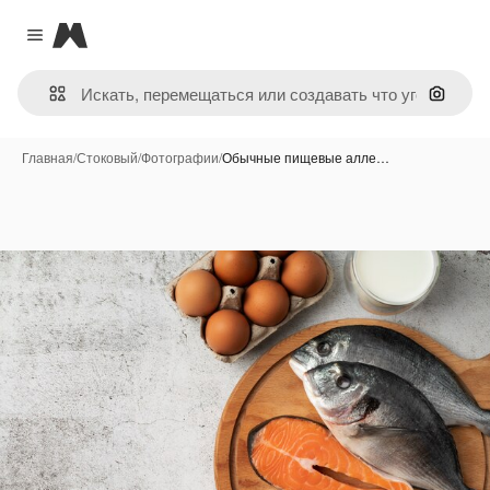
Magnific
Close menu
Поиск 
Главная
/
Стоковый
/
Фотографии
/
Обычные пищевые алле…