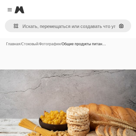
Magnific
Close menu
Поиск 
Главная
/
Стоковый
/
Фотографии
/
Общие продукты питан…