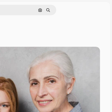
Поиск по изображению
Поиск