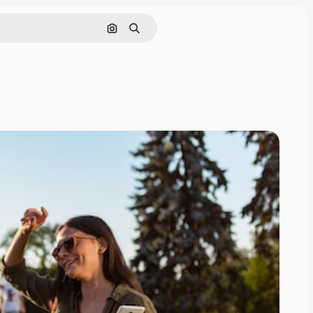
Поиск по изображению
Поиск