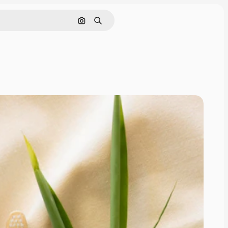
Поиск по изображению
Поиск