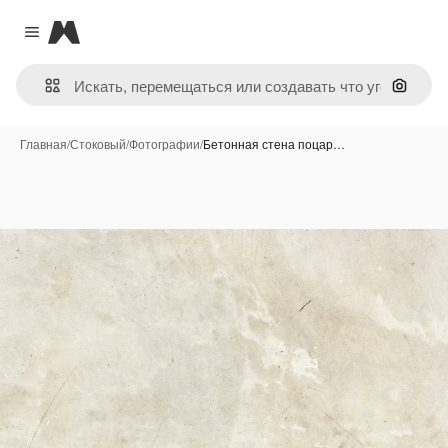
Magnific
Close menu
Поиск 
Главная
/
Стоковый
/
Фотографии
/
Бетонная стена поцар…