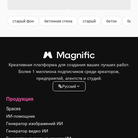
старый фон
бетонная стена
старый
бетон
бетон
Креативная платформа для создания ваших лучших работ.
Более 1 миллиона подписчиков среди креаторов,
предприятий, агентств и студий.
Pусский
Продукция
Spaces
ИИ-помощник
Генератор изображений ИИ
Генератор видео ИИ
Генератор голоса на основе ИИ