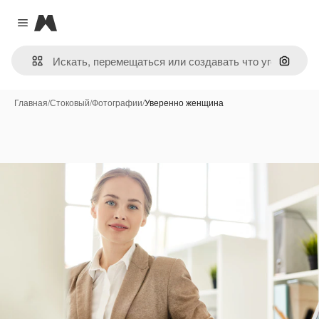
Magnific
Close menu
Поиск 
Главная
/
Стоковый
/
Фотографии
/
Уверенно женщина