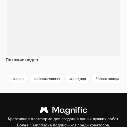
Похожие видео
Premium
Premium
Premium
Premium
эксперт
business woman
менеджер
бизнес женщина
Креативная платформа для создания ваших лучших работ.
Более 1 миллиона подписчиков среди креаторов,