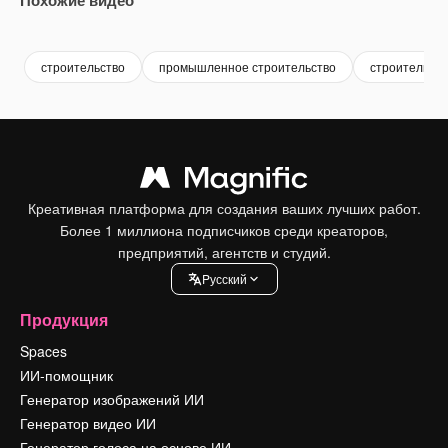
Premium
Premium
Premium
Premium
строительство
промышленное строительство
строительны
Креативная платформа для создания ваших лучших работ.
Более 1 миллиона подписчиков среди креаторов,
предприятий, агентств и студий.
Pусский
Продукция
Spaces
ИИ-помощник
Генератор изображений ИИ
Генератор видео ИИ
Генератор голоса на основе ИИ