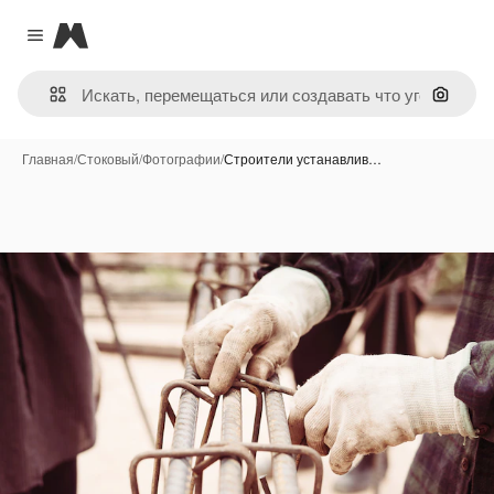
Magnific
Close menu
Поиск 
Главная
/
Стоковый
/
Фотографии
/
Строители устанавлив…