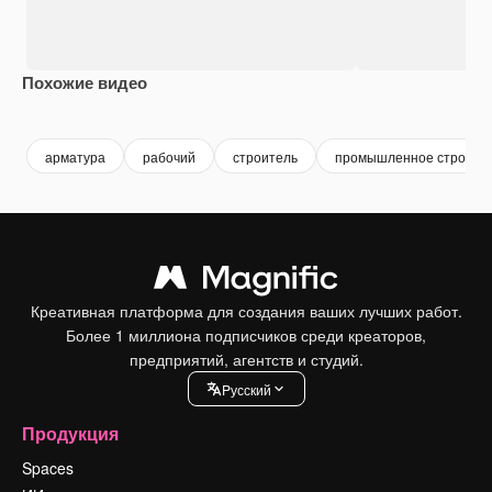
Похожие видео
Premium
Premium
Premium
Premium
арматура
рабочий
строитель
промышленное строител
Креативная платформа для создания ваших лучших работ.
Более 1 миллиона подписчиков среди креаторов,
предприятий, агентств и студий.
Pусский
Продукция
Spaces