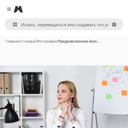
Magnific
Close menu
Поиск 
Главная
/
Стоковый
/
Фотографии
/
Предусмотренная бело…