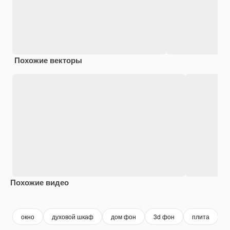
Похожие векторы
Похожие видео
Premium
Premium
Premium
Premium
окно
духовой шкаф
дом фон
3d фон
плита