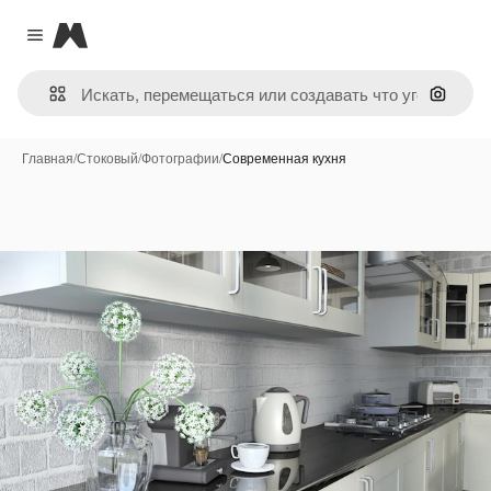
Magnific
Close menu
Поиск 
Главная
/
Стоковый
/
Фотографии
/
Современная кухня