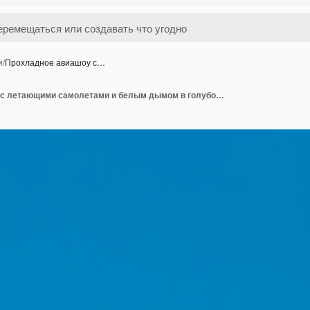
и
/
Прохладное авиашоу с…
Прохладное авиашоу с летающими самолетами и белым дымом в голубом небе