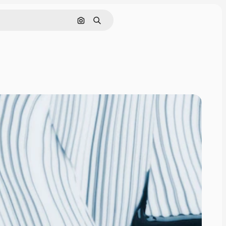
Поиск по изображению
Поиск