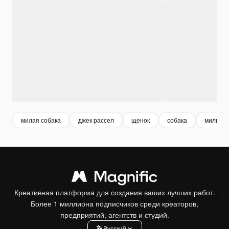
милая собака
джек рассел
щенок
собака
милый 
Креативная платформа для создания ваших лучших работ.
Более 1 миллиона подписчиков среди креаторов,
предприятий, агентств и студий.
Pусский