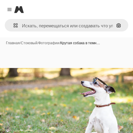
Magnific
Close menu
Поиск 
Главная
/
Стоковый
/
Фотографии
/
Крутая собака в темн…