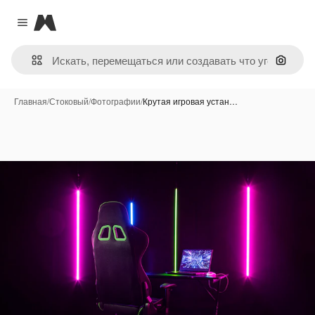
Magnific
Close menu
Поиск 
Главная
/
Стоковый
/
Фотографии
/
Крутая игровая устан…