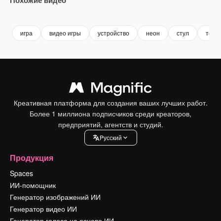
Premium
Premium
Сгенерировано с помощью ИИ
Premium
Premium
игра
видео игры
устройство
неон
стул
техн
Креативная платформа для создания ваших лучших работ.
Более 1 миллиона подписчиков среди креаторов,
предприятий, агентств и студий.
Pусский
Продукция
Spaces
ИИ-помощник
Генератор изображений ИИ
Генератор видео ИИ
Генератор голоса на основе ИИ