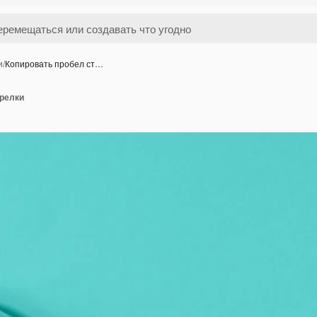
и
/
Копировать пробел ст…
трелки