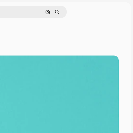
Поиск по изображению
Поиск