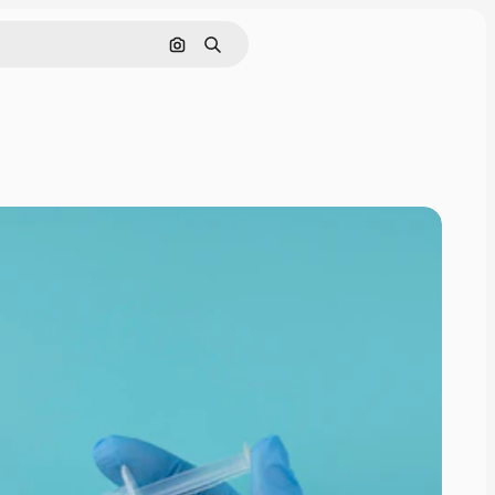
Поиск по изображению
Поиск