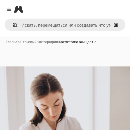
Magnific
Close menu
Поиск 
Главная
/
Стоковый
/
Фотографии
/
Косметолог очищает л…