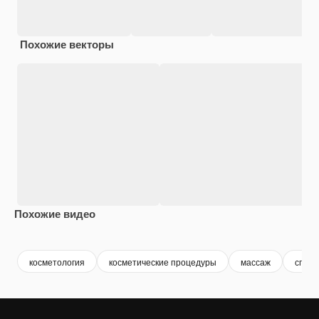
Похожие векторы
Похожие видео
Premium
Premium
Premium
Premium
косметология
косметические процедуры
массаж
спа