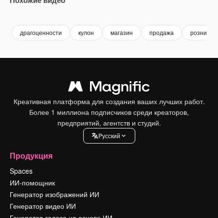
Premium
Premium
Сгенерировано с помощью ИИ
Premium
Premium
драгоценности
кулон
магазин
продажа
рознична
Креативная платформа для создания ваших лучших работ.
Более 1 миллиона подписчиков среди креаторов,
предприятий, агентств и студий.
Pусский
Продукция
Spaces
ИИ-помощник
Генератор изображений ИИ
Генератор видео ИИ
Генератор голоса на основе ИИ