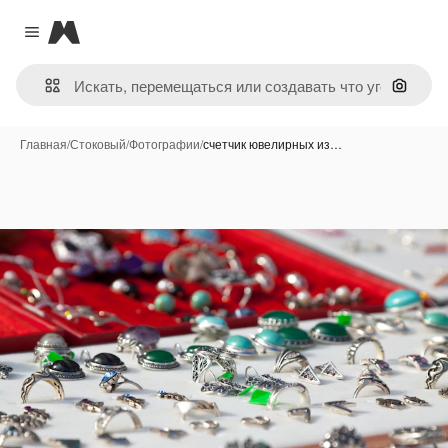
Magnific
Close menu
Поиск 
Главная
/
Стоковый
/
Фотографии
/
счетчик ювелирных из…