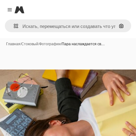
Magnific
Close menu
Поиск 
Главная
/
Стоковый
/
Фотографии
/
Пара наслаждается св…