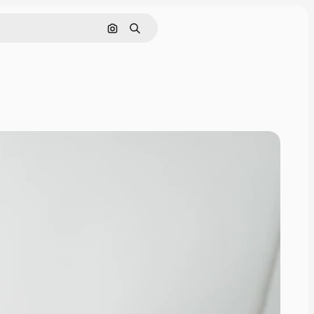
Поиск по изображению
Поиск