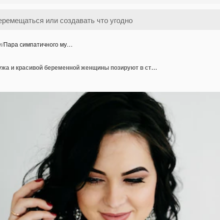
и
/
Пара симпатичного му…
Пара симпатичного мужа и красивой беременной женщины позируют в студии