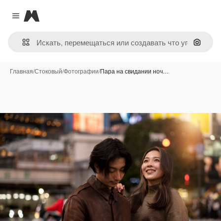
Magnific
Close menu
Поиск 
Главная
/
Стоковый
/
Фотографии
/
Пара на свидании ноч…