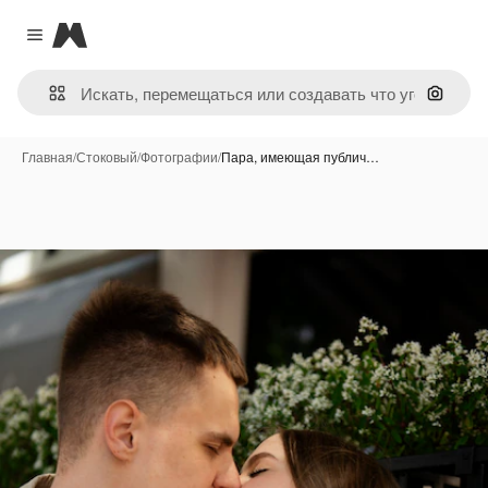
Magnific
Close menu
Поиск 
Главная
/
Стоковый
/
Фотографии
/
Пара, имеющая публич…