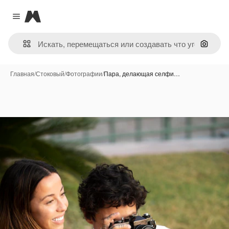
Magnific
Close menu
Поиск 
Главная
/
Стоковый
/
Фотографии
/
Пара, делающая селфи…