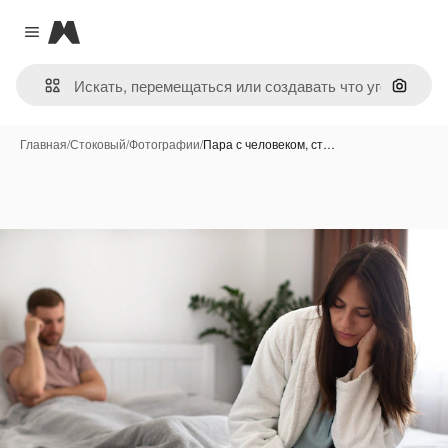
Magnific
Close menu
Поиск 
Главная
/
Стоковый
/
Фотографии
/
Пара с человеком, ст…