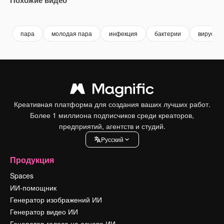
Premium
Premium
Premium
Premium
пара
молодая пара
инфекция
бактерии
вирус
Креативная платформа для создания ваших лучших работ.
Более 1 миллиона подписчиков среди креаторов,
предприятий, агентств и студий.
Pусский
Продукция
Spaces
ИИ-помощник
Генератор изображений ИИ
Генератор видео ИИ
Генератор голоса на основе ИИ