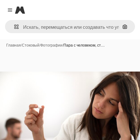
Magnific
Close menu
Поиск 
Главная
/
Стоковый
/
Фотографии
/
Пара с человеком, ст…