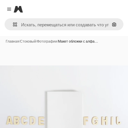
Magnific
Close menu
Поиск 
Главная
/
Стоковый
/
Фотографии
/
Макет обложки с алфа…