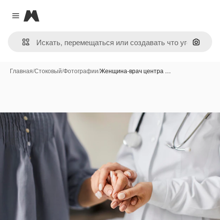
Magnific
Close menu
Поиск 
Главная
/
Стоковый
/
Фотографии
/
Женщина-врач центра …