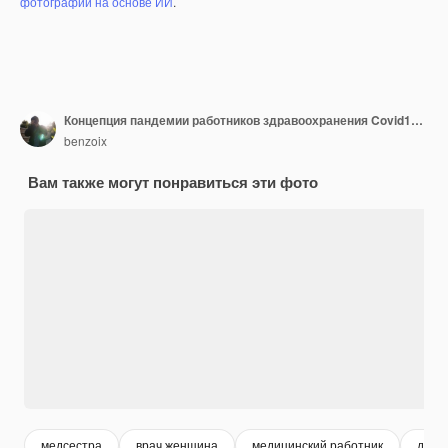
фотографий на основе ИИ
.
Концепция пандемии работников здравоохранения Covid19 Удивленная и попавшая в засаду азиатская медсестра-врач в халате, указывающая на себя, названная или выбранная на белом фоне
benzoix
Вам также могут понравиться эти фото
медсестра
врач женщина
медицинский работник
докт