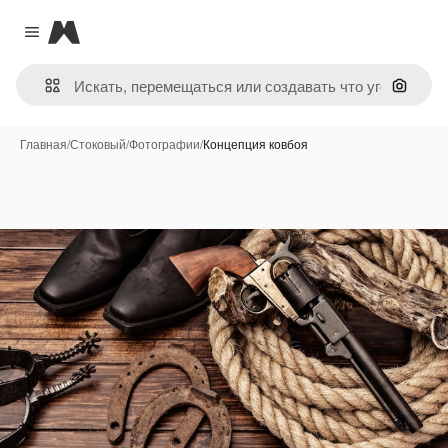
Magnific
Close menu
Поиск 
Главная
/
Стоковый
/
Фотографии
/
Концепция ковбоя