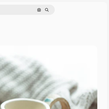
Поиск по изображению
Поиск