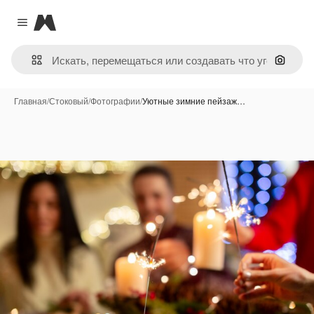
Magnific
Close menu
Поиск 
Главная
/
Стоковый
/
Фотографии
/
Уютные зимние пейзаж…