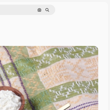
Поиск по изображению
Поиск