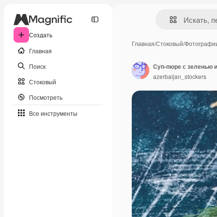
Создать
Главная
/
Стоковый
/
Фотографи
Главная
Поиск
Суп-пюре с зеленью и
azerbaijan_stockers
Стоковый
Посмотреть
Все инструменты