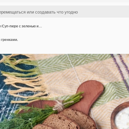
и
/
Суп-пюре с зеленью и…
 гренками.