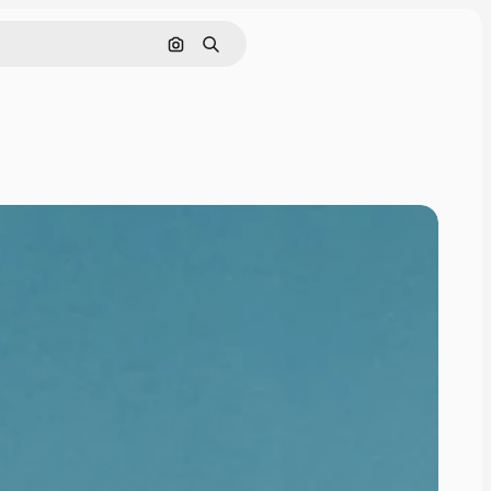
Поиск по изображению
Поиск