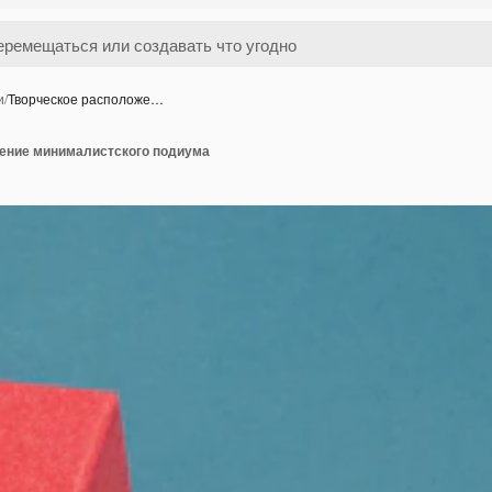
и
/
Творческое расположе…
ение минималистского подиума