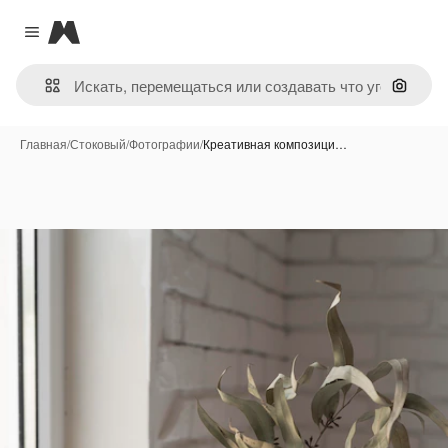
Magnific
Close menu
Поиск 
Главная
/
Стоковый
/
Фотографии
/
Креативная композици…